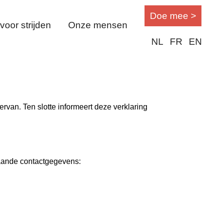
Doe mee >
oor strijden
Onze mensen
NL
FR
EN
rvan. Ten slotte informeert deze verklaring
taande contactgegevens: