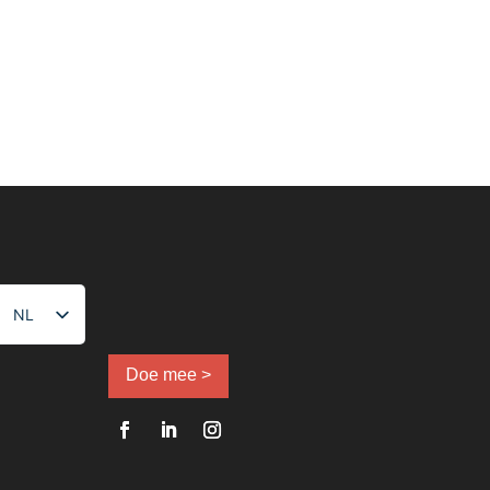
NL
FR
EN
Doe mee >