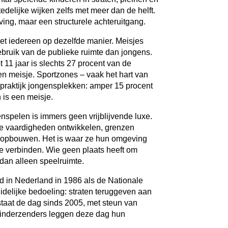
edelijke wijken zelfs met meer dan de helft.
ving, maar een structurele achteruitgang.
niet iedereen op dezelfde manier. Meisjes
ruik van de publieke ruimte dan jongens.
ot 11 jaar is slechts 27 procent van de
n meisje. Sportzones – vaak het hart van
e praktijk jongensplekken: amper 15 procent
is een meisje.
enspelen is immers geen vrijblijvende luxe.
le vaardigheden ontwikkelen, grenzen
d opbouwen. Het is waar ze hun omgeving
e verbinden. Wie geen plaats heeft om
r dan alleen speelruimte.
 in Nederland in 1986 als de Nationale
idelijke bedoeling: straten teruggeven aan
staat de dag sinds 2005, met steun van
kinderzenders leggen deze dag hun