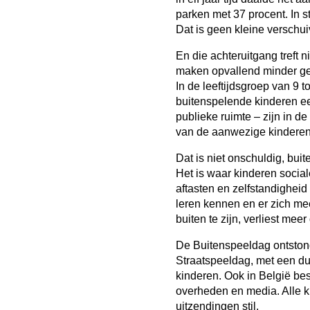
parken met 37 procent. In st
Dat is geen kleine verschui
En die achteruitgang treft 
maken opvallend minder geb
In de leeftijdsgroep van 9 t
buitenspelende kinderen ee
publieke ruimte – zijn in d
van de aanwezige kinderen 
Dat is niet onschuldig, buit
Het is waar kinderen socia
aftasten en zelfstandighei
leren kennen en er zich me
buiten te zijn, verliest mee
De Buitenspeeldag ontstond
Straatspeeldag, met een du
kinderen. Ook in België be
overheden en media. Alle 
uitzendingen stil.