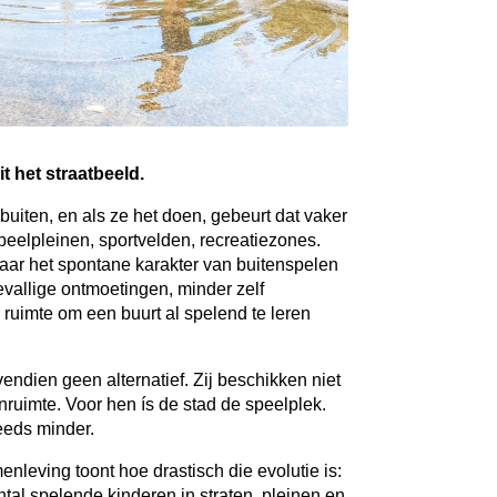
 het straatbeeld.
uiten, en als ze het doen, gebeurt dat vaker
eelpleinen, sportvelden, recreatiezones.
maar het spontane karakter van buitenspelen
evallige ontmoetingen, minder zelf
ruimte om een buurt al spelend te leren
vendien geen alternatief. Zij beschikken niet
enruimte. Voor hen ís de stad de speelplek.
eeds minder.
leving toont hoe drastisch die evolutie is:
aantal spelende kinderen in straten, pleinen en