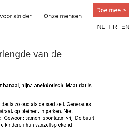
Doe mee >
oor strijden
Onze mensen
NL
FR
EN
erlengde van de
t banaal, bijna anekdotisch. Maar dat is
dat is zo oud als de stad zelf. Generaties
traat, op pleinen, in parken. Niet
d. Gewoon: samen, spontaan, vrij. De buurt
re kinderen hun vanzelfsprekend