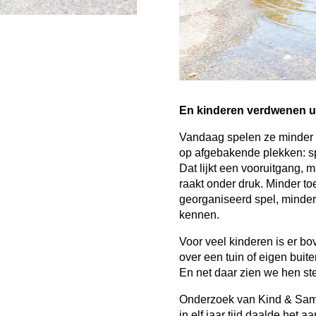
En kinderen verdwenen uit
Vandaag spelen ze minder b
op afgebakende plekken: sp
Dat lijkt een vooruitgang, 
raakt onder druk. Minder to
georganiseerd spel, minder 
kennen.
Voor veel kinderen is er bo
over een tuin of eigen buit
En net daar zien we hen st
Onderzoek van Kind & Samen
in elf jaar tijd daalde het 