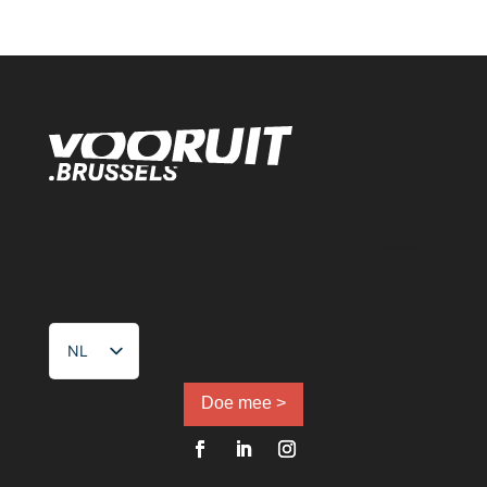
NL
FR
EN
Doe mee >