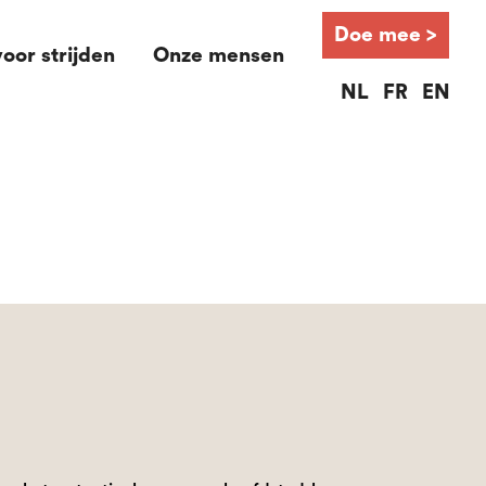
Doe mee >
oor strijden
Onze mensen
NL
FR
EN