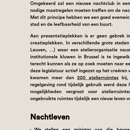
Omgekeerd zal een nieuwe nachtclub in een
nodige maatregelen moeten treffen om de na
Met dit principe hebben we een goed evenwich
stad en de leefbaarheid van een buurt.
Aan presentatieplekken is er geen gebrek i
creatieplekken. In verschillende grote steden
Leuven, …) waar een atelierorganisatie na
institutionele kluwen in Brussel is te inge
terecht kunnen als ze op zoek moeten naar ee
deze legislatuur actief ingezet op het creëren va
kwamen meer dan
200 atelierruimtes
bij,
regelgeving rond tijdelijk gebruik werd deze 
mogelijkheden vergroot voor atelierruimte
ongebruikte ruimtes tijdelijk een nieuw leven vo
Nachtleven
We stellen een minister aan die bevo