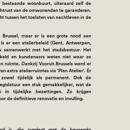
 bestaande woonbuurt, uiteraard zelf de
chtrust van de omwonenden te garanderen.
t tussen het toelaten van nachtleven in de
n Brussel, maar er is een grote nood aan
 is er een atelierbeleid (Gent, Antwerpen,
uw samenwerkt met het stadsbestuur. Het
wikkeld en kunstenaars weten niet waar ze
n ruimte. Dankzij Vooruit.Brussels werd er
n extra atelierruimtes via ‘Plan Atelier’. Er
 zowel tijdelijk als permanent. Ook de
legislatuur een stuk gemakkelijker, wat de
s in tijdelijke bezettingen. Zo krijgen
or de definitieve renovatie en invulling.
egd is, die overlegt met de bevoegde