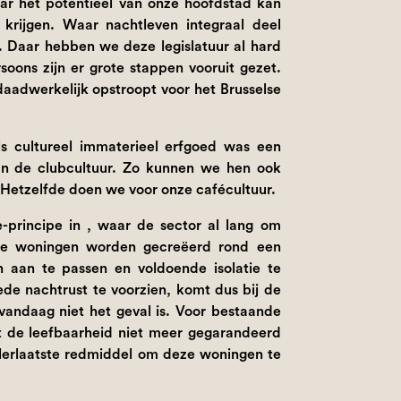
aar het potentieel van onze hoofdstad kan
krijgen. Waar nachtleven integraal deel
t. Daar hebben we deze legislatuur al hard
oons zijn er grote stappen vooruit gezet.
 daadwerkelijk opstroopt voor het Brusselse
ls cultureel immaterieel erfgoed was een
an de clubcultuur. Zo kunnen we hen ook
etzelfde doen we voor onze cafécultuur.
principe in , waar de sector al lang om
uwe woningen worden gecreëerd rond een
h aan te passen en voldoende isolatie te
de nachtrust te voorzien, komt dus bij de
 vandaag niet het geval is. Voor bestaande
t de leefbaarheid niet meer gegarandeerd
llerlaatste redmiddel om deze woningen te