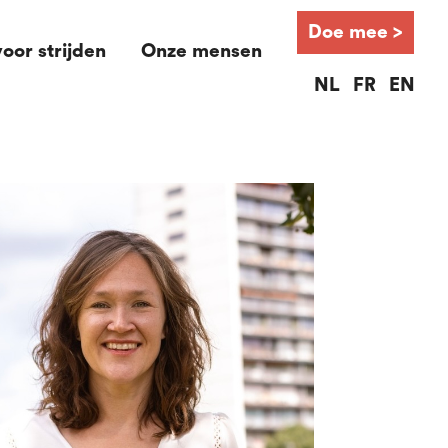
Doe mee >
oor strijden
Onze mensen
NL
FR
EN