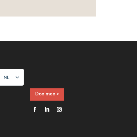
NL
FR
EN
Doe mee >