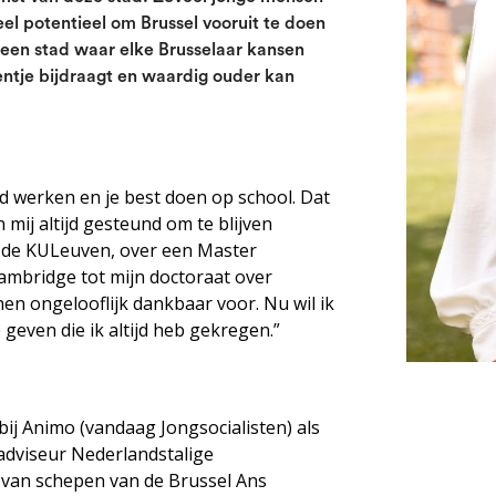
l potentieel om Brussel vooruit te doen
r een stad waar elke Brusselaar kansen
eentje bijdraagt en waardig ouder kan
ard werken en je best doen op school. Dat
 mij altijd gesteund om te blijven
an de KULeuven, over een Master
Cambridge tot mijn doctoraat over
hen ongelooflijk dankbaar voor. Nu wil ik
geven die ik altijd heb gekregen.”
bij Animo (vandaag Jongsocialisten) als
 adviseur Nederlandstalige
van schepen van de Brussel Ans