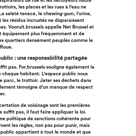
spirateurs de rue et les nettoyeurs haute
rottoirs, les places et les rues à l'eau ne
La saleté tenace, le chewing-gum, l'urine,
 les résidus incrustés ne disparaissent
s. Vooruit.brussels appelle Net Brussel et
et équipement plus fréquemment et de
les quartiers densément peuplés comme le
 Roue.
ublic : une responsabilité partagée
uffit pas. For.brussels souligne également la
e chaque habitant. L'espace public nous
le parc, le trottoir. Jeter ses déchets dans
également témoigne d'un manque de respect
er.
ncertation de voisinage sont les premières
uffit pas, il faut faire appliquer la loi.
une politique de sanctions cohérente pour
ent les règles, non pas pour punir, mais
 public appartient à tout le monde et que