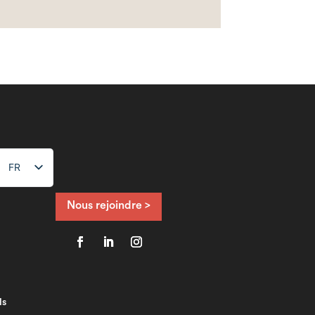
FR
NL
EN
Nous rejoindre >
ls