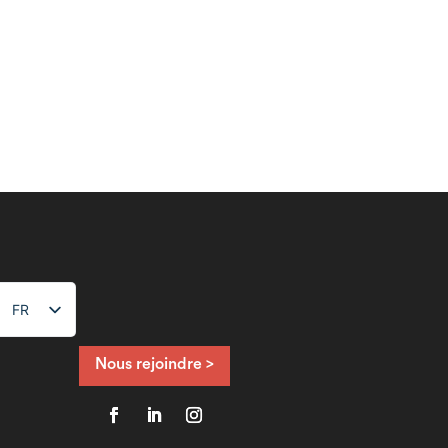
FR
NL
EN
Nous rejoindre >